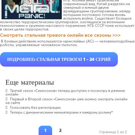
КГБ. Япония имеет практически
современный вид, Китай разделён на
северный и южный двумя
враждующими группировками, между
которыми постоянно готова вновь
вспыхнуть война. Существует большое
количество террористических группировок, охотящихся за военными
технологиями и оружием массового поражения. КГБ СССР тоже использует
в своих целях террористов.
Смотреть стальная тревога онлайн все сезоны >>>
В боевых действиях используются «армслэйвы» (АС) — человекоподобные
роботы, управляемые человеком-пилотом.
ПОДРОБНЕЕ: СТАЛЬНАЯ ТРЕВОГА! 1 - 24 СЕРИЙ
Еще материалы
Третий сезон «Симпсонов» теперь доступен к посмотру в режиме
онлайн
Первый и Второй сезон «Симпсонов» уже можно смотреть онлайн
на сайте
Голосовать без регистрации.
Теперь с динамическими миниатюрами к каждому ролику*
1
2
Страница 1 из 2