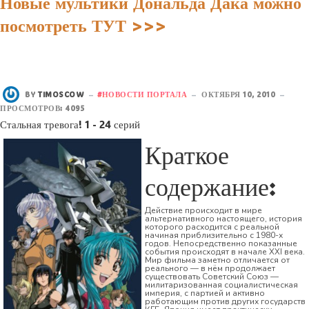
Новые мультики Дональда Дака можно
посмотреть ТУТ >>>
BY
TIMOSCOW
НОВОСТИ ПОРТАЛА
ОКТЯБРЯ 10, 2010
ПРОСМОТРОВ: 4095
Стальная тревога! 1 - 24 серий
Краткое
содержание:
Действие происходит в мире
альтернативного настоящего, история
которого расходится с реальной
начиная приблизительно с 1980-х
годов. Непосредственно показанные
события происходят в начале XXI века.
Мир фильма заметно отличается от
реального — в нём продолжает
существовать Советский Союз —
милитаризованная социалистическая
империя, с партией и активно
работающим против других государств