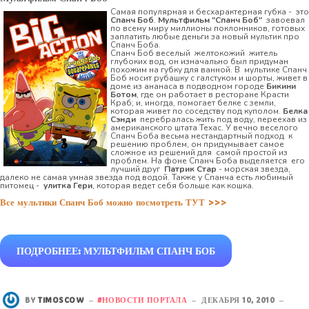
Самая популярная и бесхарактерная губка - это
Спанч Боб
.
Мультфильм "Спанч Боб"
завоевал
по всему миру миллионы поклонников, готовых
заплатить любые деньги за новый мультик про
Спанч Боба.
Спанч Боб веселый желтокожий житель
глубоких вод, он изначально был придуман
похожим на губку для ванной. В мультике Спанч
Боб носит рубашку с галстуком и шорты, живет в
доме из ананаса в подводном городе
Бикини
Ботом
, где он работает в ресторане Красти
Краб; и, иногда, помогает белке с земли,
которая живет по соседству под куполом.
Белка
Сэнди
перебралась жить под воду, переехав из
американского штата Техас. У вечно веселого
Спанч Боба весьма нестандартный подход к
решению проблем, он придумывает самое
сложное из решений для самой простой из
проблем. На фоне Спанч Боба выделяется его
лучший друг
Патрик Стар
- морская звезда,
далеко не самая умная звезда под водой. Также у Спанча есть любимый
питомец -
улитка Гери
, которая ведет себя больше как кошка.
Все мультики Спанч Боб можно посмотреть ТУТ >>>
ПОДРОБНЕЕ: МУЛЬТФИЛЬМ СПАНЧ БОБ
BY
TIMOSCOW
НОВОСТИ ПОРТАЛА
ДЕКАБРЯ 10, 2010