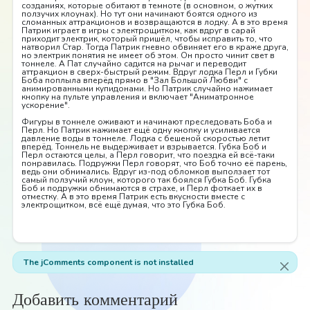
созданиях, которые обитают в темноте (в основном, о жутких
ползучих клоунах). Но тут они начинают боятся одного из
сломанных аттракционов и возвращаются в лодку. А в это время
Патрик играет в игры с электрощитком, как вдруг в сарай
приходит электрик, который пришёл, чтобы исправить то, что
натворил Стар. Тогда Патрик гневно обвиняет его в краже друга,
но электрик понятия не имеет об этом. Он просто чинит свет в
тоннеле. А Пат случайно садится на рычаг и переводит
аттракцион в сверх-быстрый режим. Вдруг лодка Перл и Губки
Боба поплыла вперёд прямо в "Зал Большой Любви" с
анимированными купидонами. Но Патрик случайно нажимает
кнопку на пульте управления и включает "Аниматронное
ускорение".
Фигуры в тоннеле оживают и начинают преследовать Боба и
Перл. Но Патрик нажимает ещё одну кнопку и усиливается
давление воды в тоннеле. Лодка с бешеной скоростью летит
вперёд. Тоннель не выдерживает и взрывается. Губка Боб и
Перл остаются целы, а Перл говорит, что поездка ей всё-таки
понравилась. Подружки Перл говорят, что Боб точно её парень,
ведь они обнимались. Вдруг из-под обломков выползает тот
самый ползучий клоун, которого так боялся Губка Боб. Губка
Боб и подружки обнимаются в страхе, и Перл фоткает их в
отместку. А в это время Патрик есть вкусности вместе с
электрощитком, всё ещё думая, что это Губка Боб.
The jComments component is not installed
Добавить комментарий