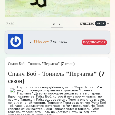
КАЧЕСТВО
7,470
0
0
480P
от
TiMoscow
, 7 лет назад
ПОДПИСАТЬСЯ
Спанч Боб - Тоннель "Перчатка" (7 сезон)
Спанч Боб - Тоннель "Перчатка" (7
сезон)
Перл со своими подружками идут по "Миру Перчаток" и
видят огромную очередь на аттракцион "Тоннель
Перчатка". Девочки поскорее спешат встать в очередь.
Вдруг их замечает Губка Боб, который тоже прогуливается по
парку с Патриком. Губка здоровается с Перл, а она спрашивает,
почему он с ней говорит. Подружки Перл решают, что Губка Боб
- её парень и делают их фотографию "для потомков". Но Перл
сердито отнекиваются, и они направляются в тоннель. Губка
тоже хочет пойти в тоннель, но идёт без Патрика, ведь тот