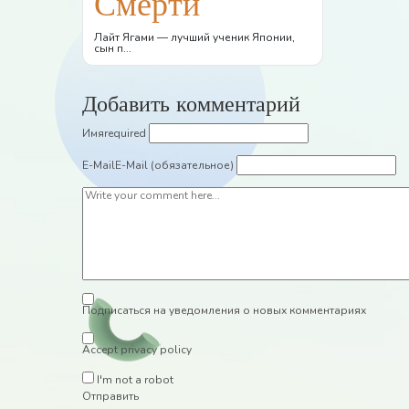
Смерти
Лайт Ягами — лучший ученик Японии,
сын п...
Добавить комментарий
Имя
required
E-Mail
E-Mail (обязательное)
Подписаться на уведомления о новых комментариях
Accept privacy policy
I'm not a robot
Отправить